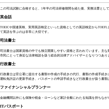
この司法試験に合格すると、1年半の司法研修期間を経た後、実務法曹とし
英会話
TOEICや国連英検、実用英語検定といった資格としての英語検定からTOE
て英語を学ぶのは非常に大切です。
司法書士
司法書士は国家資格の中でも独立開業しやすい資格と言われています。主な
市民にとって身近な法律相談を扱う総合的法律アドバイザーとなりつつあり
行政書士
行政書士は官公署に提出する書類や作成の手続きの代行、書類の作成手続き
運転免許証の更新手続き、パスポートの申請手続きなど行政書士が扱う書類は
ファイナンシャルプランナー
金融機関以外にも保険や税金・ローンなど家計全般にわたる知識を持ちなが
ITパスポート