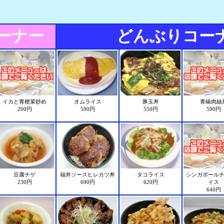
ーナー
どんぶりコー
イカと青梗菜炒め
オムライス
豚玉丼
青椒肉絲
200円
590円
550円
590円
豆腐チゲ
福井ソースヒレカツ丼
タコライス
シンガポール
230円
690円
620円
イス
640円