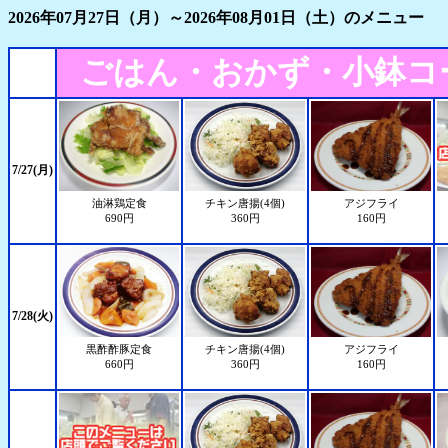
2026年07月27日（月）～2026年08月01日（土）のメニュー
ごはん・おかず・小鉢コ
7/27(月)
油淋鶏定食
チキン唐揚(4個)
アジフライ
690円
360円
160円
7/28(火)
黒酢酢豚定食
チキン唐揚(4個)
アジフライ
660円
360円
160円