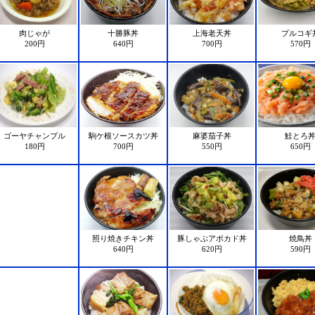
肉じゃが
十勝豚丼
上海老天丼
プルコギ
200円
640円
700円
570円
ゴーヤチャンプル
駒ケ根ソースカツ丼
麻婆茄子丼
鮭とろ
180円
700円
550円
650円
照り焼きチキン丼
豚しゃぶアボカド丼
焼鳥丼
640円
620円
590円