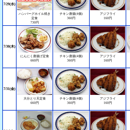
7/29(水)
ハンバーグホイル焼き
チキン唐揚(4個)
アジフライ
定食
360円
160円
730円
7/30(木)
にんにく唐揚げ定食
チキン唐揚(4個)
アジフライ
660円
360円
160円
7/31(金)
大分とり天定食
チキン唐揚(4個)
アジフライ
660円
360円
160円