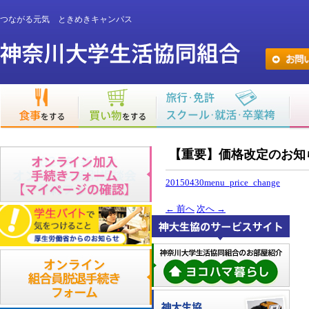
つながる元気 ときめきキャンパス
【重要】価格改定のお知
20150430menu_price_change
←
前へ
次へ
→