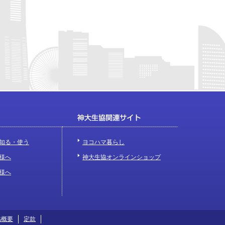
知る・使う
ヨコハマ暮らし
様へ
神大生協オンラインショップ
様へ
協概要
定款