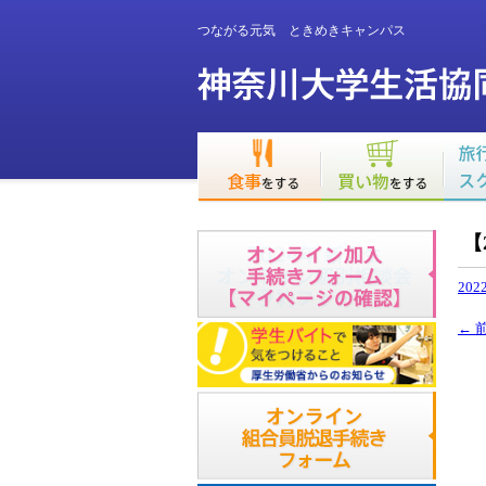
つながる元気 ときめきキャンパス
【
202
←