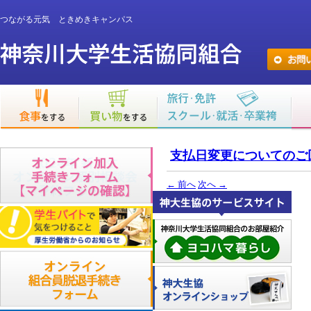
つながる元気 ときめきキャンパス
支払日変更についてのご
←
前へ
次へ
→