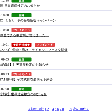
.12.18
9回 世界遺産検定のお知らせ
.10.08
EIC L＆R 冬の受験応援キャンペーン
.10.08
教習できる教習所が増えました！
.10.01
0/22.23】留学・資格・ライセンスフェスタ開催
.09.05
2/8試験】世界遺産検定のお知らせ
.08.23
/17.18開催】卒業式貸衣装展示予約会
.07.08
/8試験】世界遺産検定のお知らせ
« 前の10件
1
2
3
4
5
6
7
8
…
39
次の10件 »