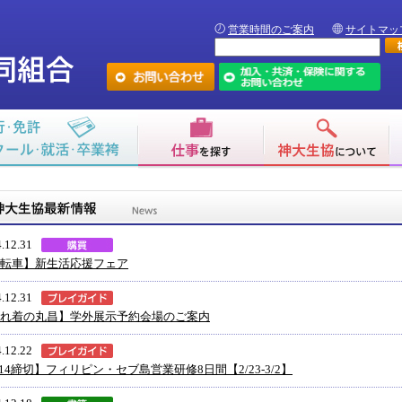
営業時間のご案内
サイトマッ
.12.31
転車】新生活応援フェア
.12.31
れ着の丸昌】学外展示予約会場のご案内
.12.22
/14締切】フィリピン・セブ島営業研修8日間【2/23-3/2】