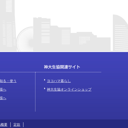
知る・使う
ヨコハマ暮らし
様へ
神大生協オンラインショップ
様へ
協概要
定款