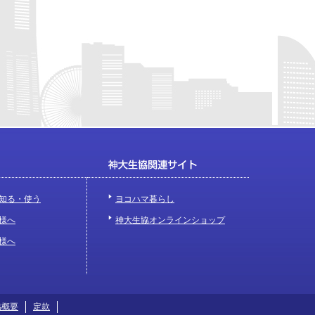
知る・使う
ヨコハマ暮らし
様へ
神大生協オンラインショップ
様へ
協概要
定款