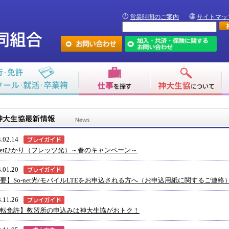
営業時間のご案内
サイトマッ
.02.14
-netひかり（フレッツ光）～春のキャンペーン～
.01.20
要】So-net光/モバイルLTEをお申込される方へ（お申込用紙に関するご連絡
.11.26
転免許】教習所の申込みは神大生協がおトク！