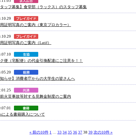
.11.05
タッフ募集】食堂部（ラックス）のスタッフ募集
.10.29
用証明写真のご案内（東京プロカラー）
.10.29
用証明写真のご案内（Latif）
.07.10
ク便（宅配便）の代金引換配達にご注意を！！
.05.20
知らせ】消費者庁からの大学生の皆さんへ
.01.25
前火災事故等対する見舞金制度のご案内
.07.01
honによる書籍購入について
« 前の10件
1
…
33
34
35
36
37
38
39
次の10件 »