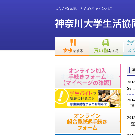
つながる元気 ときめきキャンパス
2014
So
2014
【重
2013
【運