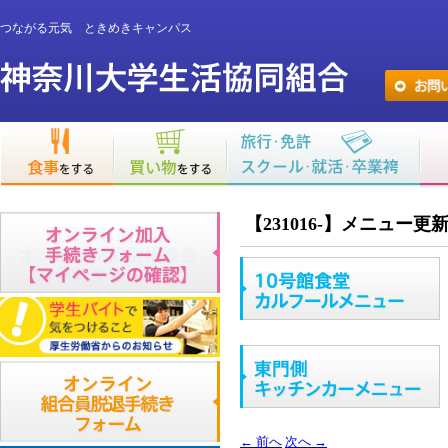
つながる元気 ときめきキャンパス
【231016-】メニュー
←
前へ
次へ
→