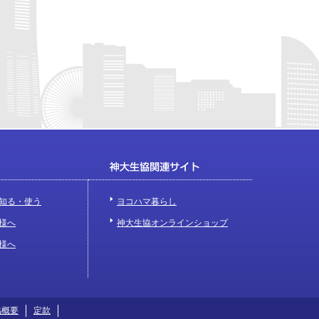
知る・使う
ヨコハマ暮らし
様へ
神大生協オンラインショップ
様へ
協概要
定款