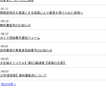
日変更についてのご回答
.01.11
県能登地方を震源とする地震により被害を受けられた皆様へ
.09.19
教科書販売のお知らせ
.08.22
ボイス登録番号通知フォーム
.06.01
請求書発行事業者登録番号のお知らせ
.04.05
大生協オリジナル】簿記3級講座【資格の大原】
.04.03
022年度前期】教科書販売について
3
次の10件 »