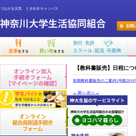
つながる元気 ときめきキャンパス
【教科書販売】日程につ
前期教科書販売のご案内3号館2016V
←
前へ
次へ
→