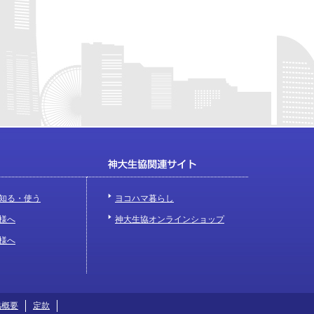
知る・使う
ヨコハマ暮らし
様へ
神大生協オンラインショップ
様へ
協概要
定款