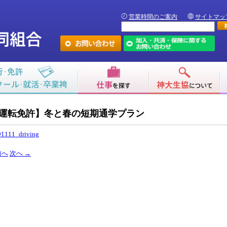
営業時間のご案内
サイトマッ
運転免許】冬と春の短期通学プラン
1111_driving
前へ
次へ
→