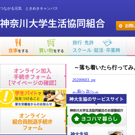
つながる元気 ときめきキャンパス
～落ち着いたら行ってみ
20200603_pg
←
前へ
次へ
→