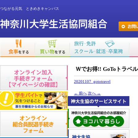
つながる元気 ときめきキャンパス
Ｗでお得!! GoToトラ
20201107_gototravel
←
前へ
次へ
→