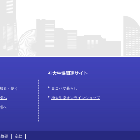
知る・使う
ヨコハマ暮らし
様へ
神大生協オンラインショップ
様へ
協概要
定款