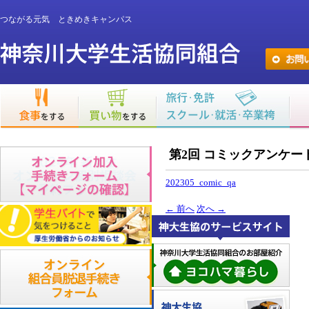
つながる元気 ときめきキャンパス
第2回 コミックアンケート
202305_comic_qa
←
前へ
次へ
→