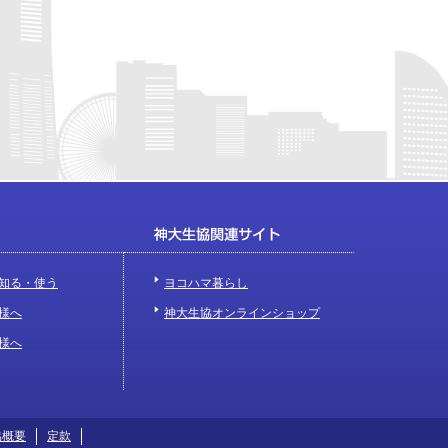
知る・使う
ヨコハマ暮らし
様へ
神大生協オンラインショップ
様へ
協概要
定款