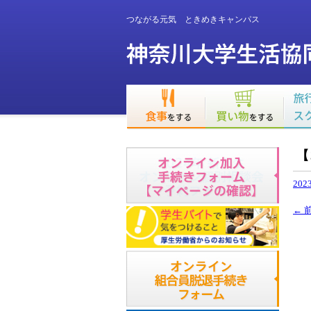
つながる元気 ときめきキャンパス
【
202
←