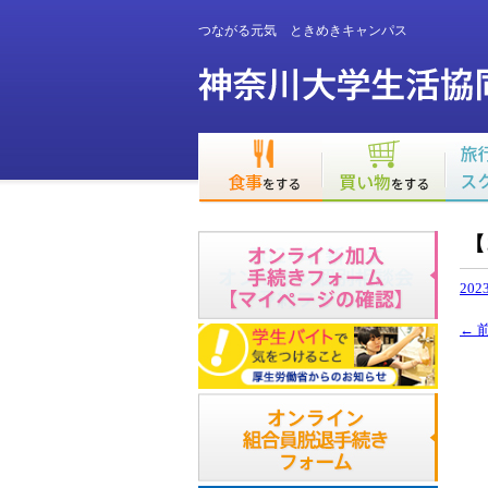
つながる元気 ときめきキャンパス
【
202
←