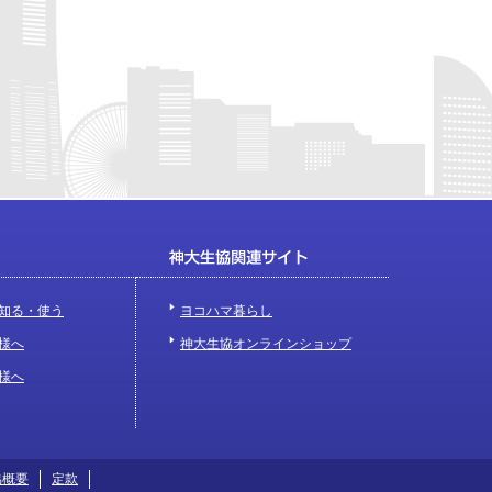
知る・使う
ヨコハマ暮らし
様へ
神大生協オンラインショップ
様へ
協概要
定款