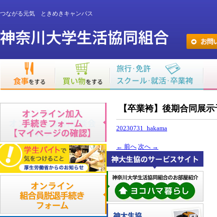
つながる元気 ときめきキャンパス
【卒業袴】後期合同展示
20230731_hakama
←
前へ
次へ
→