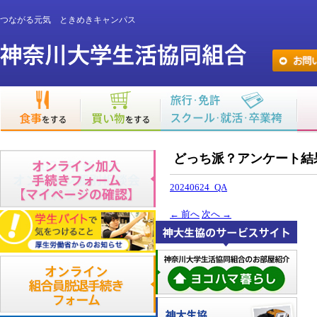
つながる元気 ときめきキャンパス
どっち派？アンケート結
20240624_QA
←
前へ
次へ
→