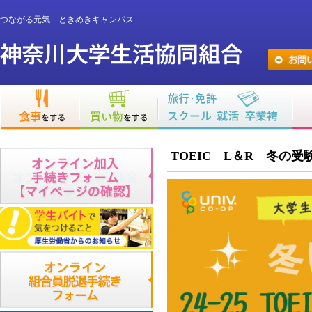
つながる元気 ときめきキャンパス
TOEIC L＆R 冬の