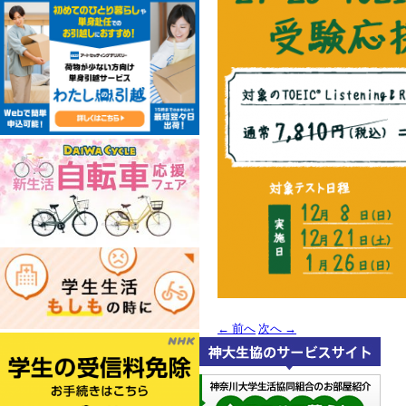
←
前へ
次へ
→