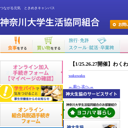
つながる元気 ときめきキャンパス
【1/25.26.27開催
wakuwaku
←
前へ
次へ
→