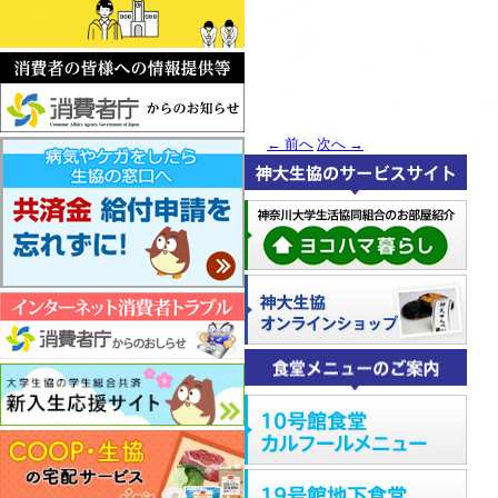
←
前へ
次へ
→