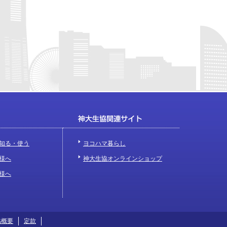
知る・使う
ヨコハマ暮らし
様へ
神大生協オンラインショップ
様へ
協概要
定款