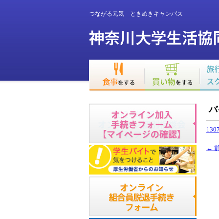
つながる元気 ときめきキャンパス
バ
130
←