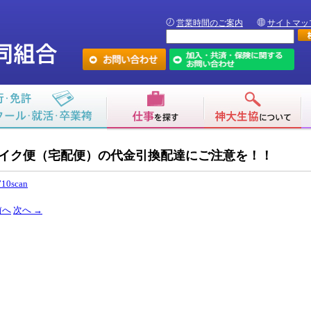
営業時間のご案内
サイトマッ
イク便（宅配便）の代金引換配達にご注意を！！
710scan
前へ
次へ
→