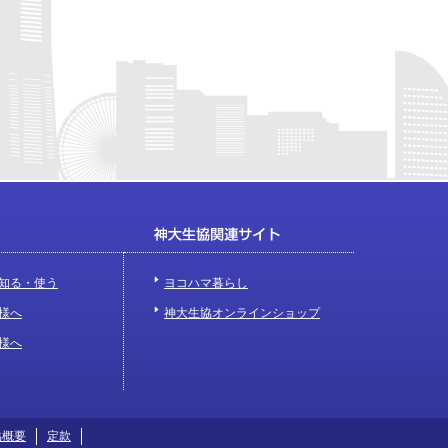
知る・使う
ヨコハマ暮らし
様へ
神大生協オンラインショップ
様へ
協概要
定款