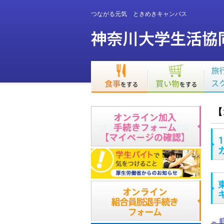
つながる元気 ときめきキャンパス
【
←