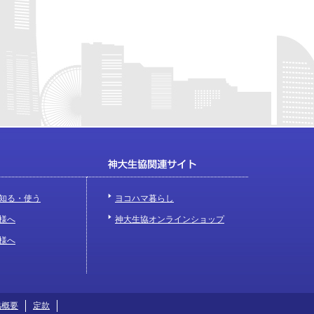
知る・使う
ヨコハマ暮らし
様へ
神大生協オンラインショップ
様へ
協概要
定款