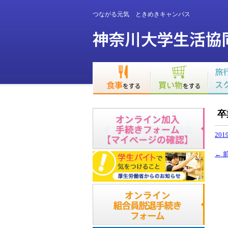
つながる元気 ときめきキャンパス
卒
201
←