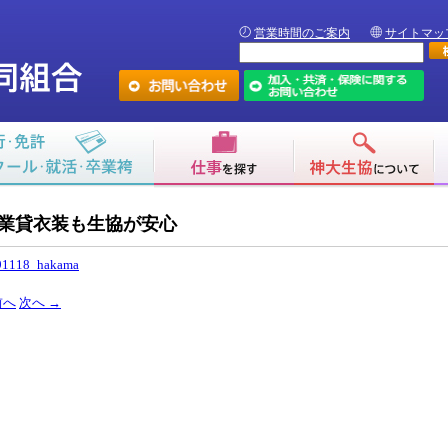
営業時間のご案内
サイトマッ
業貸衣装も生協が安心
91118_hakama
前へ
次へ
→