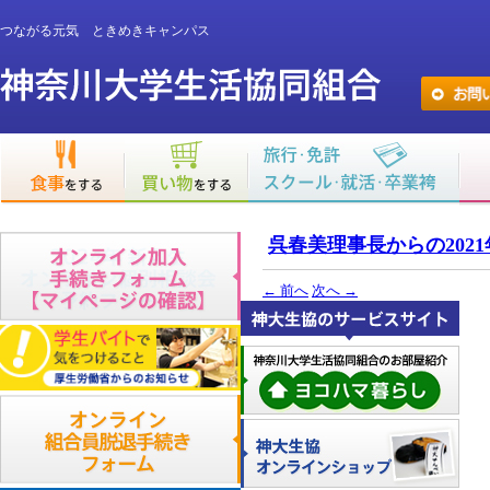
つながる元気 ときめきキャンパス
呉春美理事長からの202
←
前へ
次へ
→