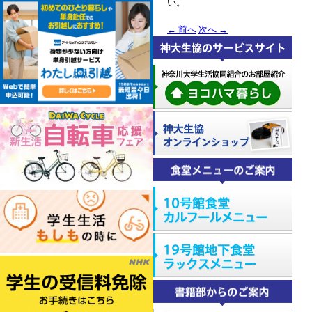
い。
←
前へ
次へ
→