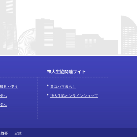
知る・使う
ヨコハマ暮らし
様へ
神大生協オンラインショップ
様へ
協概要
定款