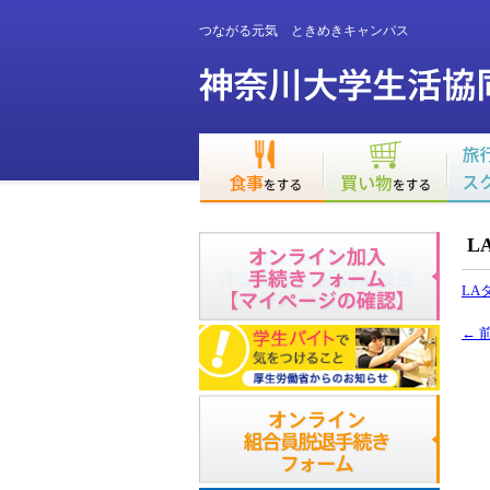
つながる元気 ときめきキャンパス
L
LA
←