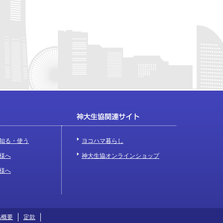
知る・使う
ヨコハマ暮らし
様へ
神大生協オンラインショップ
様へ
協概要
定款