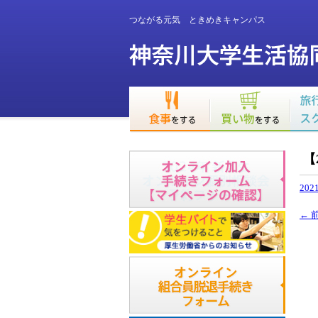
つながる元気 ときめきキャンパス
【
202
←