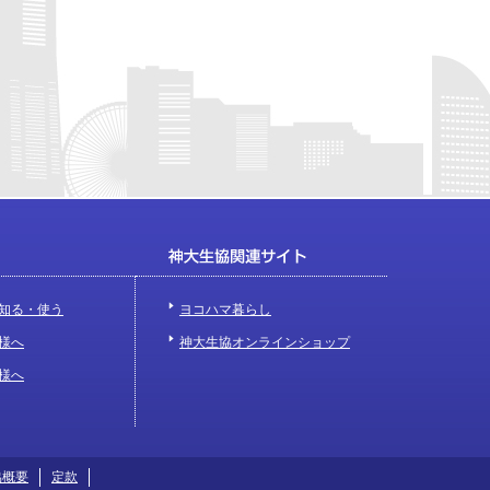
知る・使う
ヨコハマ暮らし
様へ
神大生協オンラインショップ
様へ
協概要
定款