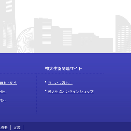
知る・使う
ヨコハマ暮らし
様へ
神大生協オンラインショップ
様へ
協概要
定款