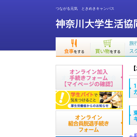
つながる元気 ときめきキャンパス
【
←