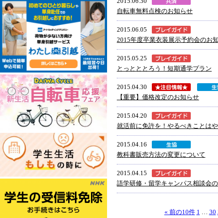
2015.06.30
自転車無料点検のお知らせ
2015.06.05
2015年度卒業衣装展示予約会のお
2015.05.25
とっとととろう！短期通学プラン
2015.04.30
【重要】価格改定のお知らせ
2015.04.20
就活前に免許を！やるべきことはや
2015.04.16
教科書販売方法の変更について
2015.04.15
語学研修・留学キャンパス相談会の
« 前の10件
1
…
30