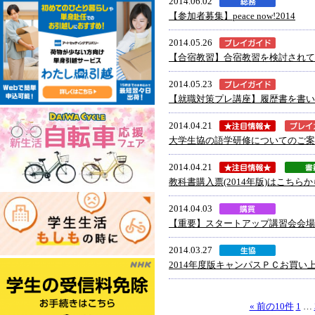
2014.06.02
【参加者募集】peace now!2014
2014.05.26
【合宿教習】合宿教習を検討されて
2014.05.23
【就職対策プレ講座】履歴書を書い
2014.04.21
大学生協の語学研修についてのご案
2014.04.21
教科書購入票(2014年版)はこち
2014.04.03
【重要】スタートアップ講習会会場
2014.03.27
2014年度版キャンパスＰＣお買い
« 前の10件
1
…