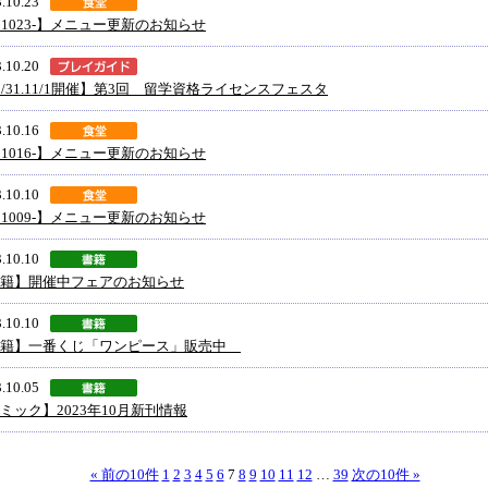
.10.23
31023-】メニュー更新のお知らせ
.10.20
0/31.11/1開催】第3回 留学資格ライセンスフェスタ
.10.16
31016-】メニュー更新のお知らせ
.10.10
31009-】メニュー更新のお知らせ
.10.10
籍】開催中フェアのお知らせ
.10.10
書籍】一番くじ「ワンピース」販売中
.10.05
ミック】2023年10月新刊情報
« 前の10件
1
2
3
4
5
6
7
8
9
10
11
12
…
39
次の10件 »