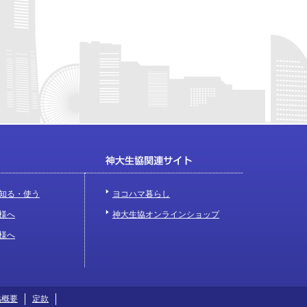
知る・使う
ヨコハマ暮らし
様へ
神大生協オンラインショップ
様へ
協概要
定款