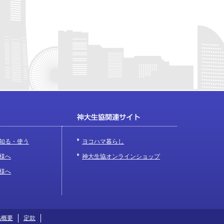
知る・使う
ヨコハマ暮らし
様へ
神大生協オンラインショップ
様へ
協概要
定款