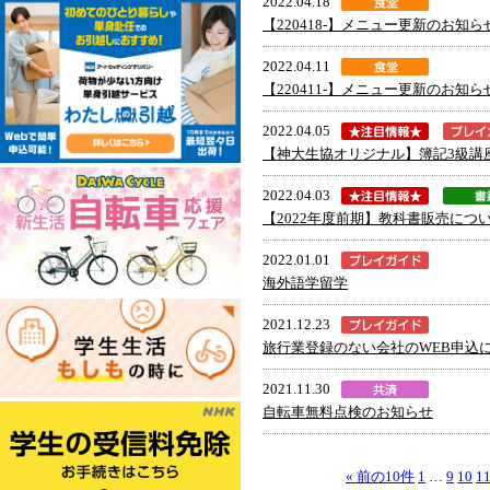
2022.04.18
【220418-】メニュー更新のお知ら
2022.04.11
【220411-】メニュー更新のお知ら
2022.04.05
【神大生協オリジナル】簿記3級講
2022.04.03
【2022年度前期】教科書販売につ
2022.01.01
海外語学留学
2021.12.23
旅行業登録のない会社のWEB申込
2021.11.30
自転車無料点検のお知らせ
« 前の10件
1
…
9
10
1